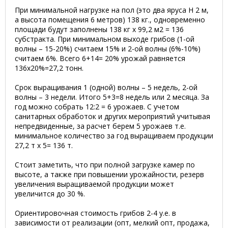
При минимальной нагрузке на пол (это два яруса H 2 м,
а высота помещения 6 метров) 138 кг., одновременно
площади будут заполнены 138 кг х 99,2 м2 = 136
субстракта. При минимальном выходе грибов (1-ой
волны – 15-20%) считаем 15% и 2-ой волны (6%-10%)
считаем 6%. Всего 6+14= 20% урожай равняется
136х20%=27,2 тонн.
Срок выращивания 1 (одной) волны – 5 недель, 2-ой
волны – 3 недели. Итого 5+3=8 недель или 2 месяца. За
год можно собрать 12:2 = 6 урожаев. С учетом
санитарных обработок и других мероприятий учитывая
непредвиденные, за расчет берем 5 урожаев т.е.
минимальное количество за год выращиваем продукции
27,2 т х 5= 136 т.
Стоит заметить, что при полной загрузке камер по
высоте, а также при повышении урожайности, резерв
увеличения выращиваемой продукции может
увеличится до 30 %.
Ориентировочная стоимость грибов 2-4 у.е. в
зависимости от реализации (опт, мелкий опт, продажа,