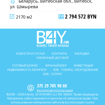
Беларусь, Витебская обл., Витебск,
ул. Шмырева
2 794 572 BYN
2170 м2
НОВОСТИ И СТАТЬИ
КОНТАКТЫ
ЗАКЛАДКИ
ПУБЛИЧНЫЙ ДОГОВОР
ГОТОВЫЙ БИЗНЕС
ФРАНЧАЙЗИНГ
ИНВЕСТИЦИИ
НЕДВИЖИМОСТЬ БЕЛАРУСИ
B2B - ТОВАРЫ, ОБОРУДОВАНИЕ
B2B - УСЛУГИ
375 29 705 98 60
Бесплатная консультация
©2005 - 2026 b4y.by. SCHOSᶳHIRO LLC INC MEDIA. Права защищены.
Материалы сайта охраняются законом об авторском праве. При
использовании материалов сайта b4y.by поисковая ссылка