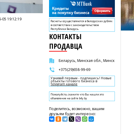
-05 19:12:19
Расчеты осуществляются в белорусских рублях
в соответствии с законодательством
Республики Беларусь.
КОНТАКТЫ
ПРОДАВЦА
Беларусь, Минская обл., Минск
+375(29)658-99-69
Узнавай первым - подпишись! Новые
объекты готового бизнеса в
Telegram канале
Пожалуйста, скажите что Вы нашли это
объявление на сайте b4y.by
Поделитесь, возможно, вашим
друзьям будет интересно: