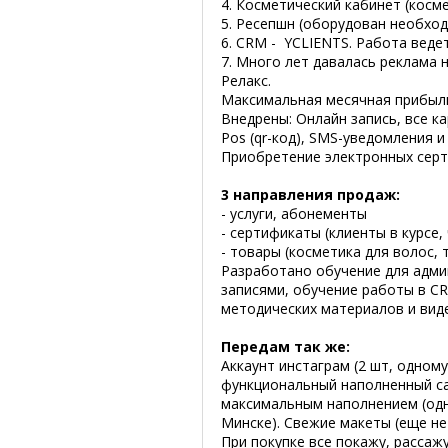
4. Косметический кабинет (косм
5. Ресепшн (оборудован необхо
6. CRM - YCLIENTS. Работа ведет
7. Много лет давалась реклама
Релакс.
Максимальная месячная прибыль
Внедрены: Онлайн запись, все ка
Pos (qr-код), SMS-уведомления 
Приобретение электронных серт
3 направления продаж:
- услуги, абонементы
- сертификаты (клиенты в курсе,
- товары (косметика для волос, 
Разработано обучение для адми
записями, обучение работы в CR
методических материалов и виде
Передам так же:
Аккаунт инстаграм (2 шт, одному
функциональный наполненный сай
максимальным наполнением (одн
Минске). Свежие макеты (еще не
При покупке все покажу, рассаж