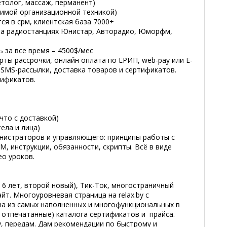
етолог, массаж, перманент)
димой организационной техникой)
ся в срм, клиентская база 7000+
 на радиостанциях Юнистар, Авторадио, Юморфм,
 за все время – 4500$/мес
рты рассрочки, онлайн оплата по ЕРИП, web-pay или E-
и SMS-рассылки, доставка товаров и сертификатов.
ификатов.
 что с доставкой)
тела и лица)
нистраторов и управляющего: принципы работы с
M, инструкции, обязанности, скрипты. Всё в виде
о уроков.
 6 лет, второй новый), Тик-Ток, многостраничный
т. Многоуровневая страница на relax.by с
а из самых наполненных и многофункциональных в
 отпечатанные) каталога сертификатов и прайса.
у, передам. Дам рекомендации по быстрому и