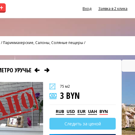
+
Вход
Заявка в 2 клика
/
Парикмахерские, Салоны, Соляные пещеры
/
МЕТРО УРУЧЬЕ
75 м2
3 BYN
RUB
USD
EUR
UAH
BYN
Следить за ценой