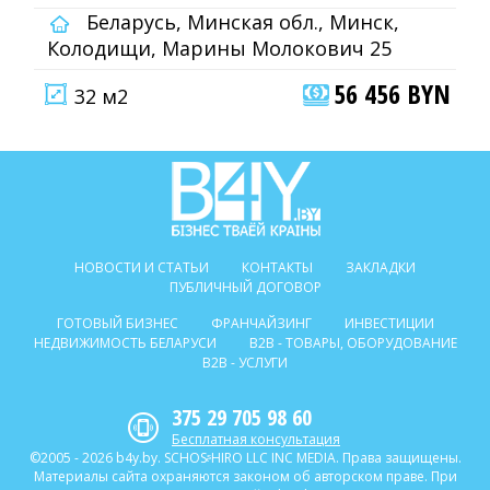
Беларусь, Минская обл., Минск,
Колодищи, Марины Молокович 25
56 456 BYN
32 м2
НОВОСТИ И СТАТЬИ
КОНТАКТЫ
ЗАКЛАДКИ
ПУБЛИЧНЫЙ ДОГОВОР
ГОТОВЫЙ БИЗНЕС
ФРАНЧАЙЗИНГ
ИНВЕСТИЦИИ
НЕДВИЖИМОСТЬ БЕЛАРУСИ
B2B - ТОВАРЫ, ОБОРУДОВАНИЕ
B2B - УСЛУГИ
375 29 705 98 60
Бесплатная консультация
©2005 - 2026 b4y.by. SCHOSᶳHIRO LLC INC MEDIA. Права защищены.
Материалы сайта охраняются законом об авторском праве. При