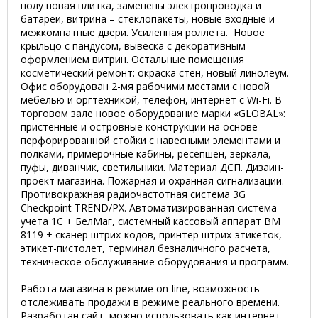
полу новая плитка, заменены электропроводка и
батареи, витрина – стеклопакеты, новые входные и
межкомнатные двери. Усиленная роллета. Новое
крыльцо с пандусом, вывеска с декоративным
оформлением витрин. Остальные помещения
косметический ремонт: окраска стен, новый линолеум.
Офис оборудован 2-мя рабочими местами с новой
мебелью и оргтехникой, телефон, интернет с Wi-Fi. В
торговом зале новое оборудование марки «GLOBAL»:
пристенные и островные конструкции на основе
перфорированной стойки с навесными элементами и
полками, примерочные кабины, ресепшен, зеркала,
пуфы, диванчик, светильники. Материал ДСП. Дизаин-
проект магазина. Пожарная и охранная сигнализации.
Противокражная радиочастотная система 3G
Checkpoint TREND/PX. Автоматизированная система
учета 1С + БелМаг, системный кассовый аппарат ВМ
8119 + сканер штрих-кодов, принтер штрих-этикеток,
этикет-пистолет, терминал безналичного расчета,
техническое обслуживание оборудования и программ.
Работа магазина в режиме on-line, возможность
отслеживать продажи в режиме реального времени.
Разработан сайт, можно использовать как интернет-