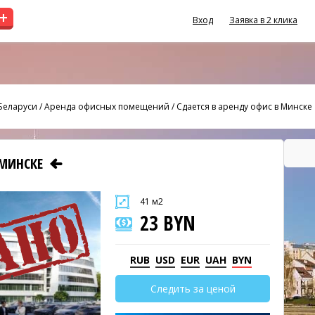
+
Вход
Заявка в 2 клика
Беларуси
/
Аренда офисных помещений
/
Сдается в аренду офис в Минске
 МИНСКЕ
41 м2
23 BYN
RUB
USD
EUR
UAH
BYN
Следить за ценой