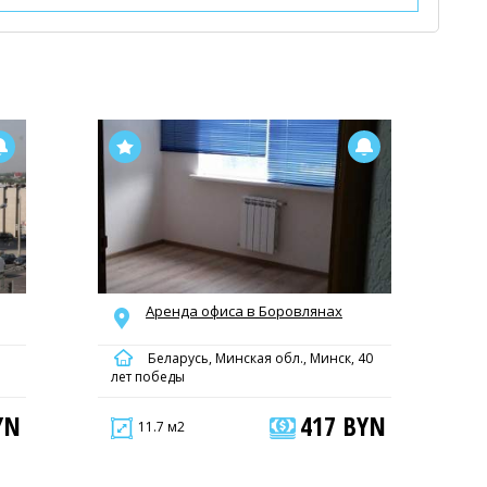
Аренда офиса в Боровлянах
Беларусь, Минская обл., Минск, 40
лет победы
YN
417 BYN
11.7 м2