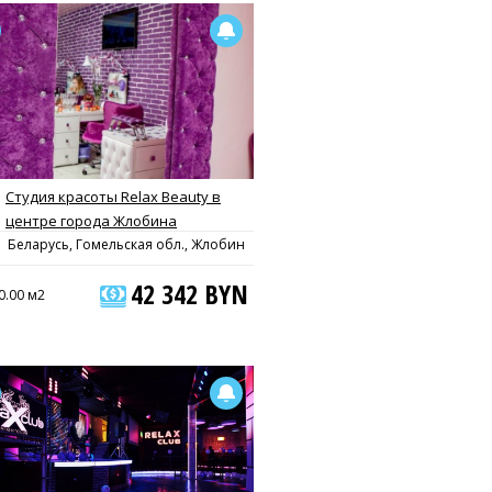
Студия красоты Relax Beauty в
центре города Жлобина
Беларусь, Гомельская обл., Жлобин
42 342 BYN
0.00 м2