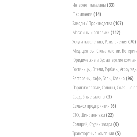
Интернет магазины
(33)
IT компании
(14)
Заводы / Производства
(107)
Магазины и оптовики
(112)
Услуги населению, Развлечения
(70)
Мед. центры, Стоматологии, Ветери
Юридические и Бухгалтерские компа
Гостиницы, Отели, Турбазы, Агроусад
Рестораны, Кафе, Бары, Казино
(96)
Парикмахерские, Салоны, Соляные 
Свадебные салоны
(3)
Сельхоз предприятия
(6)
СТО, Шиномонтажи
(22)
Солярий, Студии загара
(0)
Транспортные компании
(5)