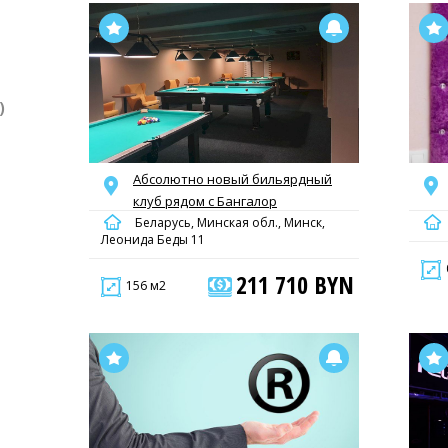
)
Абсолютно новый бильярдный
клуб рядом с Бангалор
Беларусь, Минская обл., Минск,
Леонида Беды 11
211 710 BYN
156 м2