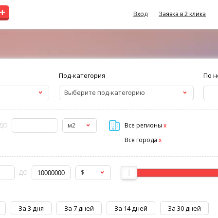
+
Вход
Заявка в 2 клика
Под-категория
По н
Выберите под-категорию
м2
ДО
Все регионы
x
Все города
x
$
ДО
За 3 дня
За 7 дней
За 14 дней
За 30 дней