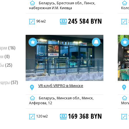
Беларусь, Брестская обл., Пинск,
набережная И.М. Киевца
Кол
245 584 BYN
96 м2
нарии
(16)
нии
(0)
ьбы
(25)
пещеры
(57)
VR-клуб VRPRO в Минске
Беларусь, Минская обл., Минск,
Алферова, 12
Моги
169 368 BYN
120 м2