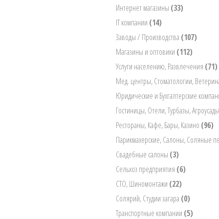
Интернет магазины
(33)
IT компании
(14)
Заводы / Производства
(107)
Магазины и оптовики
(112)
Услуги населению, Развлечения
(71)
Мед. центры, Стоматологии, Ветери
Юридические и Бухгалтерские компа
Гостиницы, Отели, Турбазы, Агроусад
Рестораны, Кафе, Бары, Казино
(96)
Парикмахерские, Салоны, Соляные 
Свадебные салоны
(3)
Сельхоз предприятия
(6)
СТО, Шиномонтажи
(22)
Солярий, Студии загара
(0)
Транспортные компании
(5)