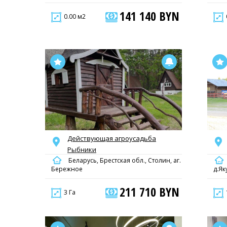
141 140 BYN
0.00 м2
Действующая агроусадьба
Рыбники
Беларусь, Брестская обл., Столин, аг.
Бережное
д.Як
211 710 BYN
3 Га