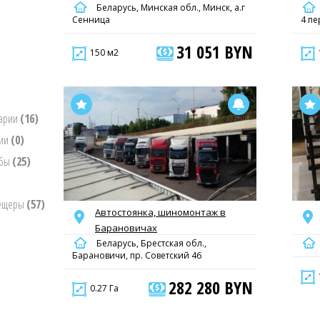
Беларусь, Минская обл., Минск, а.г
Сенница
4 пе
31 051 BYN
150 м2
нарии
(16)
нии
(0)
ьбы
(25)
пещеры
(57)
Автостоянка, шиномонтаж в
Барановичах
Беларусь, Брестская обл.,
Барановичи, пр. Советский 46
282 280 BYN
0.27 Га