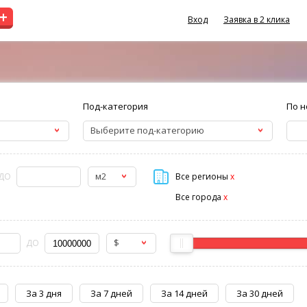
+
Вход
Заявка в 2 клика
Под-категория
По н
Выберите под-категорию
м2
ДО
Все регионы
x
Все города
x
$
ДО
За 3 дня
За 7 дней
За 14 дней
За 30 дней