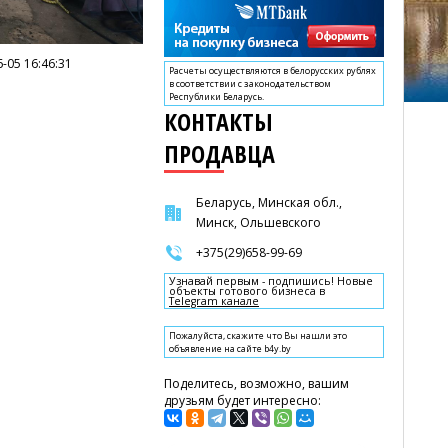
-05 16:46:31
Расчеты осуществляются в белорусских рублях
в соответствии с законодательством
Республики Беларусь.
КОНТАКТЫ
ПРОДАВЦА
Беларусь, Минская обл.,
Минск, Ольшевского
+375(29)658-99-69
Узнавай первым - подпишись! Новые
объекты готового бизнеса в
Telegram канале
Пожалуйста, скажите что Вы нашли это
объявление на сайте b4y.by
Поделитесь, возможно, вашим
друзьям будет интересно: