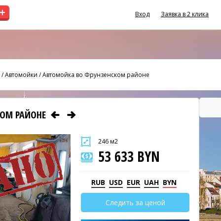
+
Вход
Заявка в 2 клика
/
Автомойки
/
Автомойка во Фрунзенском районе
КОМ РАЙОНЕ
246 м2
53 633 BYN
RUB
USD
EUR
UAH
BYN
Следить за ценой