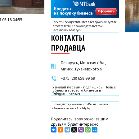
-05 18:04:55
Расчеты осуществляются в белорусских рублях
в соответствии с законодательством
Республики Беларусь.
КОНТАКТЫ
ПРОДАВЦА
Беларусь, Минская обл.,
Минск, Тухачевского 9
+375 (29) 658 99 69
Узнавай первым - подпишись! Новые
объекты готового бизнеса в
Telegram канале
Пожалуйста, скажите что Вы нашли это
объявление на сайте b4y.by
Поделитесь, возможно, вашим
друзьям будет интересно: