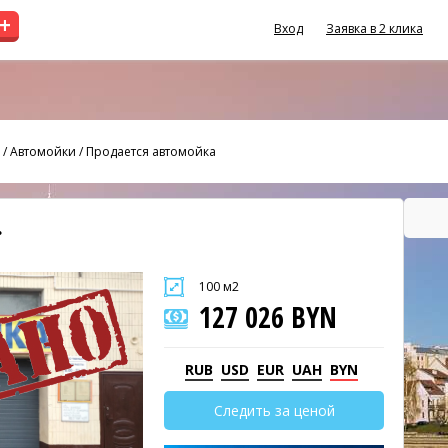
+
Вход
Заявка в 2 клика
/
Автомойки
/
Продается автомойка
100 м2
127 026 BYN
RUB
USD
EUR
UAH
BYN
Следить за ценой