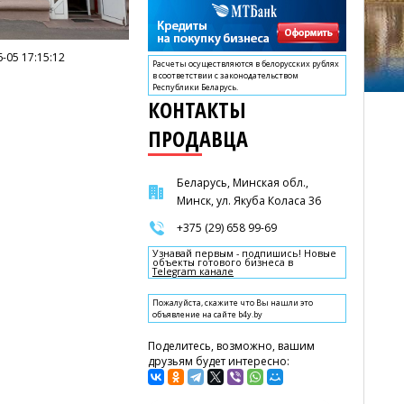
-05 17:15:12
Расчеты осуществляются в белорусских рублях
в соответствии с законодательством
Республики Беларусь.
КОНТАКТЫ
ПРОДАВЦА
Беларусь, Минская обл.,
Минск, ул. Якуба Коласа 36
+375 (29) 658 99-69
Узнавай первым - подпишись! Новые
объекты готового бизнеса в
Telegram канале
Пожалуйста, скажите что Вы нашли это
объявление на сайте b4y.by
Поделитесь, возможно, вашим
друзьям будет интересно: