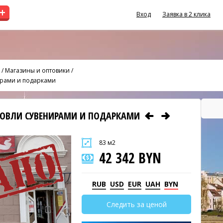
+
Вход
Заявка в 2 клика
/
Магазины и оптовики
/
ирами и подарками
ГОВЛИ СУВЕНИРАМИ И ПОДАРКАМИ
83 м2
42 342 BYN
RUB
USD
EUR
UAH
BYN
Следить за ценой