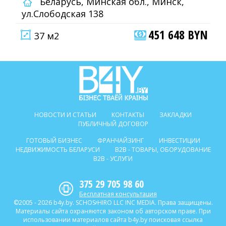
Беларусь, Минская обл., Минск,
ул.Слободская 138
451 648 BYN
37 м2
НОВОСТИ И СТАТЬИ
КОНТАКТЫ
ЗАКЛАДКИ
ПУБЛИЧНЫЙ ДОГОВОР
ГОТОВЫЙ БИЗНЕС
ФРАНЧАЙЗИНГ
ИНВЕСТИЦИИ
НЕДВИЖИМОСТЬ БЕЛАРУСИ
B2B - ТОВАРЫ, ОБОРУДОВАНИЕ
B2B - УСЛУГИ
375 29 705 98 60
Бесплатная консультация
©2005 - 2026 b4y.by. SCHOSᶳHIRO LLC INC MEDIA. Права защищены.
Материалы сайта охраняются законом об авторском праве. При
использовании материалов сайта b4y.by поисковая ссылка