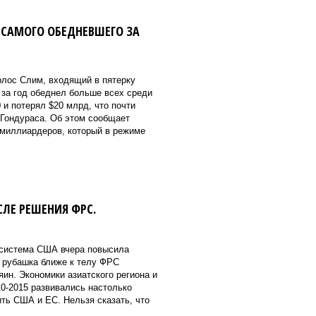
 САМОГО ОБЕДНЕВШЕГО ЗА
рлос Слим, входящий в пятерку
 за год обеднел больше всех среди
 и потерял $20 млрд, что почти
 Гондураса. Об этом сообщает
 миллиардеров, который в режиме
СЛЕ РЕШЕНИЯ ФРС.
 система США вчера повысила
я рубашка ближе к телу ФРС
яин. Экономики азиатского региона и
0-2015 развивались настолько
ить США и ЕС. Нельзя сказать, что