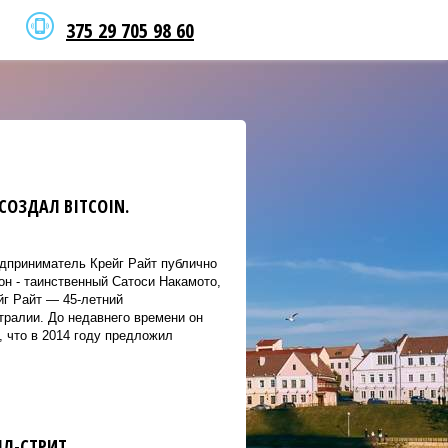
375 29 705 98 60
СОЗДАЛ BITCOIN.
едприниматель Крейг Райт публично
он - таинственный Сатоси Накамото,
йг Райт — 45-летний
тралии. До недавнего времени он
, что в 2014 году предложил
Л-СТРИТ.