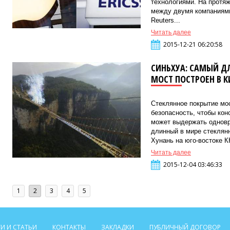
технологиями. На протяж
между двумя компаниями
Reuters...
Читать далее
2015-12-21 06:20:58
СИНЬХУА: САМЫЙ Д
МОСТ ПОСТРОЕН В К
Стеклянное покрытие мо
безопасность, чтобы кон
может выдержать одновр
длинный в мире стеклян
Хунань на юго-востоке КН
Читать далее
2015-12-04 03:46:33
1
2
3
4
5
И И СТАТЬИ
КОНТАКТЫ
ЗАКЛАДКИ
ПУБЛИЧНЫЙ ДОГОВОР