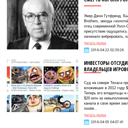
Умер Джон Гутфренд. Бы
Brothers, звезда «золот
отец современной Уолл-С
присутствие ощущалось и
начинало вибрировать, ка
Читать далее
2016-04-22 02:39:26
ИНВЕСТОРЫ ОТСУДИ
ВЛАДЕЛЬЦЕВ ИГРОВО
Суд на севере Техаса пр
вложивших в 2012 году $
Теперь его владельцы и
$20 млн за невыполнени
канала в свое время за
пообе...
Читать далее
2016-04-05 04:07:41