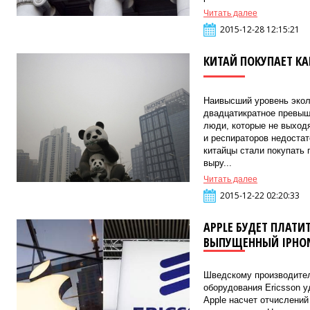
Читать далее
2015-12-28 12:15:21
КИТАЙ ПОКУПАЕТ К
Наивысший уровень экол
двадцатикратное превыш
люди, которые не выходя
и респираторов недостат
китайцы стали покупать 
выру...
Читать далее
2015-12-22 02:20:33
APPLE БУДЕТ ПЛАТИ
ВЫПУЩЕННЫЙ IPHONE
Шведскому производите
оборудования Ericsson у
Apple насчет отчислений