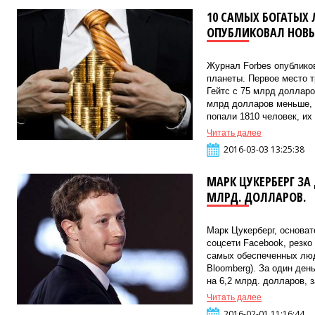
10 САМЫХ БОГАТЫХ 
ОПУБЛИКОВАЛ НОВЫ
Журнал Forbes опублико
планеты. Первое место 
Гейтс с 75 млрд долларов
млрд долларов меньше, 
попали 1810 человек, их
Читать далее
2016-03-03 13:25:38
МАРК ЦУКЕРБЕРГ ЗА
МЛРД. ДОЛЛАРОВ.
Марк Цукерберг, основа
соцсети Facebook, резко
самых обеспеченных люд
Bloomberg). За один ден
на 6,2 млрд. долларов, з
Читать далее
2016-02-01 11:16:44