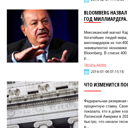
BLOOMBERG НАЗВАЛ
ГОД МИЛЛИАРДЕРА.
Мексиканский магнат Ка
богатейших людей мира,
миллиардеров из топ-400
эквивалентно экономике
Bloomberg. В списке 400
р...
Читать далее
2016-01-06 01:15:18
ЧТО ИЗМЕНИТСЯ ПО
Федеральная резервная
процентную ставку. Сво
показала, кто в доме хоз
Латинской Америки в 201
быстро, что начали тесн
р...