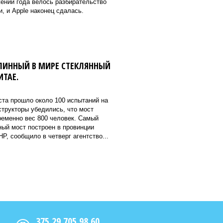
ении года велось разбирательство
, и Apple наконец сдалась.
ЛИННЫЙ В МИРЕ СТЕКЛЯННЫЙ
ИТАЕ.
ста прошло около 100 испытаний на
структоры убедились, что мост
еменно вес 800 человек. Самый
ный мост построен в провинции
Р, сообщило в четверг агентство...
375 29 705 98 60