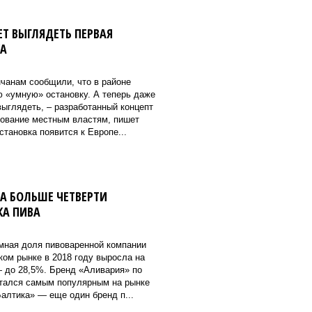
ЕТ ВЫГЛЯДЕТЬ ПЕРВАЯ
КА
чанам сообщили, что в районе
ю «умную» остановку. А теперь даже
 выглядеть, – разработанный концепт
сование местным властям, пишет
становка появится к Европе...
А БОЛЬШЕ ЧЕТВЕРТИ
КА ПИВА
емная доля пивоваренной компании
ком рынке в 2018 году выросла на
— до 28,5%. Бренд «Аливария» по
стался самым популярным на рынке
алтика» — еще один бренд п...