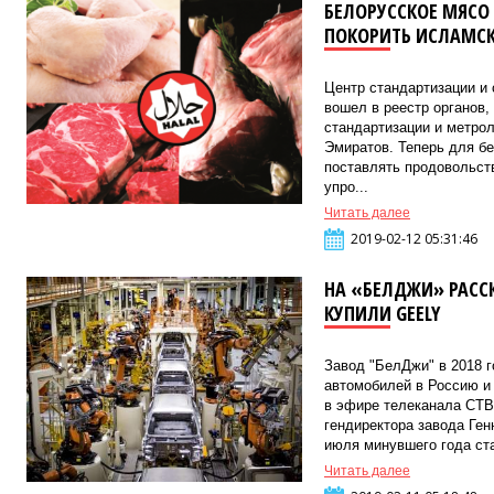
БЕЛОРУССКОЕ МЯСО 
ПОКОРИТЬ ИСЛАМСК
Центр стандартизации 
вошел в реестр органов,
стандартизации и метро
Эмиратов. Теперь для б
поставлять продовольст
упро...
Читать далее
2019-02-12 05:31:46
НА «БЕЛДЖИ» РАСС
КУПИЛИ GEELY
Завод "БелДжи" в 2018 г
автомобилей в Россию и 
в эфире телеканала СТВ
гендиректора завода Ген
июля минувшего года ста
Читать далее