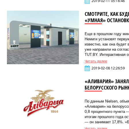
2019-02-11 05:18:48
СМОТРИТЕ, КАК БУД
«УМНАЯ» ОСТАНОВ
Еще в прошлом году мин
Немиги установят перву
известно, как она будет
уже направили на согла
TUT.BY. Интерактивная о
Читать далее
2019-02-08 12:26:59
«АЛИВАРИЯ» ЗАНЯЛ
БЕЛОРУССКОГО РЫН
По данным Nielsen, объ
«Аливария» на белорусс
0,8 процентного пункта 
итогам прошлого года о
— он занимает 17,8%. «Б
Читать далее