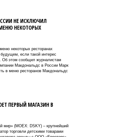
ССИИ НЕ ИСКЛЮЧИЛ
 МЕНЮ НЕКОТОРЫХ
 меню некоторых ресторанах
 будущем, если такой интерес
й. Об этом сообщил журналистам
омпании Макдональдс в России Марк
есть в меню ресторанов Макдональдс
ОЕТ ПЕРВЫЙ МАГАЗИН В
ий мир» (MOEX: DSKY) – крупнейший
атор торговли детскими товарами
договора аренды с ООО «Евроторг»