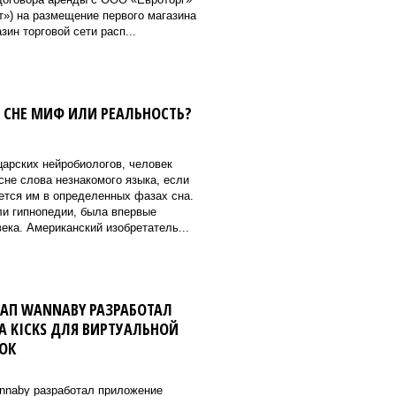
т») на размещение первого магазина
ин торговой сети расп...
 СНЕ МИФ ИЛИ РЕАЛЬНОСТЬ?
арских нейробиологов, человек
сне слова незнакомого языка, если
тся им в определенных фазах сна.
ли гипнопедии, была впервые
ека. Американский изобретатель...
ТАП WANNABY РАЗРАБОТАЛ
 KICKS ДЛЯ ВИРТУАЛЬНОЙ
ОК
nnaby разработал приложение