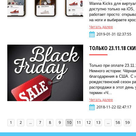
Wanna Kicks для виртуал
доступно только на iOS,
работает просто: открыв
на ноги и выбираете крос
Читать далее
2019-01-31 02:37:55
ТОЛЬКО 23.11.18 СК
Только при оплате 23.11
Немного истории: Чёрна
благодарения в США. С 
рождественский сезон р
распродажи в этот день 
термин «Ч...
Читать далее
2018-11-22 02:47:17
1
2
...
7
8
9
10
11
12
13
...
58
59