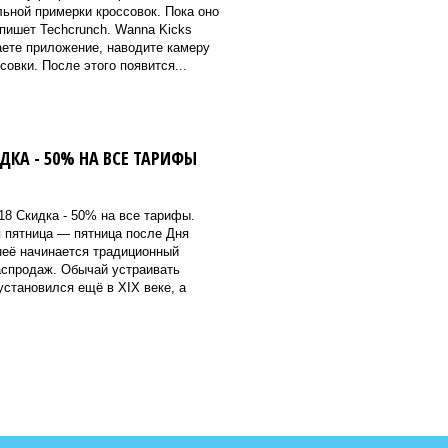
ьной примерки кроссовок. Пока оно
 пишет Techcrunch. Wanna Kicks
аете приложение, наводите камеру
совки. После этого появится...
ИДКА - 50% НА ВСЕ ТАРИФЫ
.18 Скидка - 50% на все тарифы.
я пятница — пятница после Дня
неё начинается традиционный
аспродаж. Обычай устраивать
установился ещё в XIX веке, а