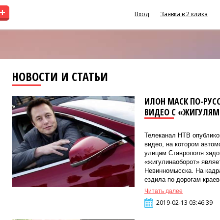
+
Вход
Заявка в 2 клика
НОВОСТИ И СТАТЬИ
ИЛОН МАСК ПО-РУС
ВИДЕО С «ЖИГУЛЯ
Телеканал НТВ опубликов
видео, на котором автом
улицам Ставрополя задо
«жигулинаоборот» являе
Невинномысска. На кадр
ездила по дорогам краево
Читать далее
2019-02-13 03:46:39