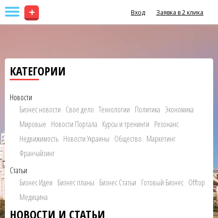
+
Вход
Заявка в 2 клика
КАТЕГОРИИ
Новости
Бизнес новости
Свое дело
Технологии
Политика
Экономика
Мировые
Новости Портала
Курсы и тренинги
Резонанс
Недвижимость
Новости Украины
Общество
Маркетинг
Франчайзинг
Статьи
Бизнес Идеи
Бизнес планы
Бизнес Статьи
Готовый Бизнес
Offtop
Медицина
НОВОСТИ И СТАТЬИ