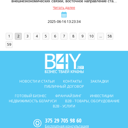
внешнеэкономических связей, восточное направление ста...
Читать далее
2025-06-16 13:23:34
1
2
3
4
5
6
7
8
9
10
...
58
59
НОВОСТИ И СТАТЬИ
КОНТАКТЫ
ЗАКЛАДКИ
ПУБЛИЧНЫЙ ДОГОВОР
ГОТОВЫЙ БИЗНЕС
ФРАНЧАЙЗИНГ
ИНВЕСТИЦИИ
НЕДВИЖИМОСТЬ БЕЛАРУСИ
B2B - ТОВАРЫ, ОБОРУДОВАНИЕ
B2B - УСЛУГИ
375 29 705 98 60
Бесплатная консультация