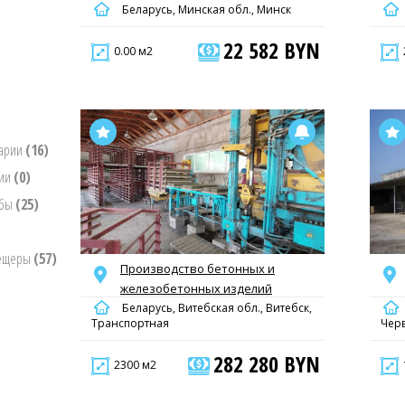
Беларусь, Минская обл., Минск
22 582 BYN
0.00 м2
нарии
(16)
нии
(0)
ьбы
(25)
пещеры
(57)
Производство бетонных и
железобетонных изделий
Беларусь, Витебская обл., Витебск,
Транспортная
Чер
282 280 BYN
2300 м2