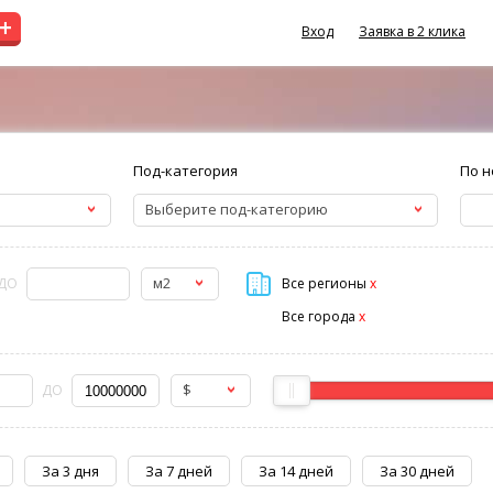
+
Вход
Заявка в 2 клика
Под-категория
По н
Выберите под-категорию
м2
ДО
Все регионы
x
Все города
x
$
ДО
За 3 дня
За 7 дней
За 14 дней
За 30 дней