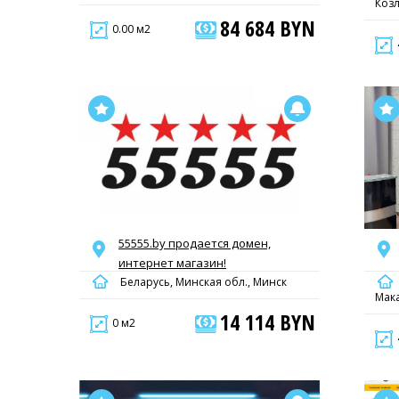
Козл
84 684 BYN
0.00 м2
55555.by продается домен,
интернет магазин!
Беларусь, Минская обл., Минск
Мак
14 114 BYN
0 м2