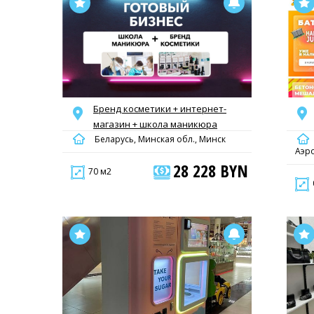
Бpeнд кocмeтики + интepнeт-
мaгaзин + шкoлa маникюра
Беларусь, Минская обл., Минск
Аэр
28 228 BYN
70 м2