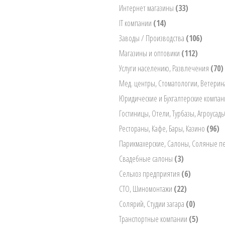
Интернет магазины
(33)
IT компании
(14)
Заводы / Производства
(106)
Магазины и оптовики
(112)
Услуги населению, Развлечения
(70)
Мед. центры, Стоматологии, Ветери
Юридические и Бухгалтерские компа
Гостиницы, Отели, Турбазы, Агроусад
Рестораны, Кафе, Бары, Казино
(96)
Парикмахерские, Салоны, Соляные 
Свадебные салоны
(3)
Сельхоз предприятия
(6)
СТО, Шиномонтажи
(22)
Солярий, Студии загара
(0)
Транспортные компании
(5)