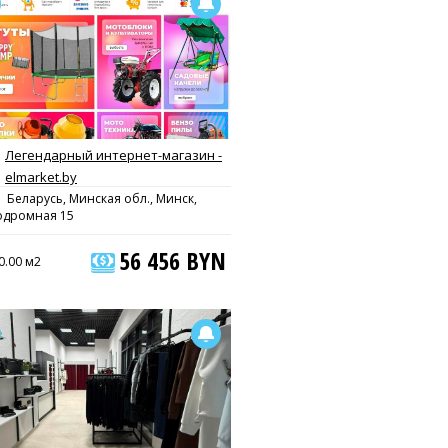
Легендарный интepнeт-мaгaзин -
elmarket.by
Беларусь, Минская обл., Минск,
одромная 15
56 456 BYN
0.00 м2